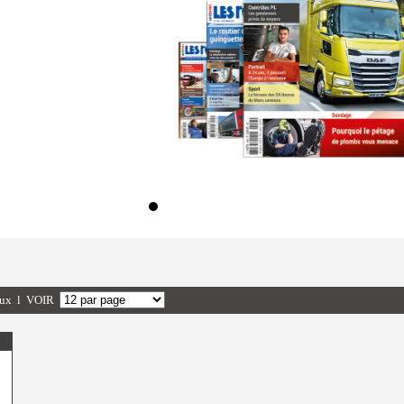
6,00 €
naux l VOIR