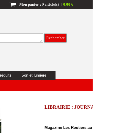
Mon panier :
0 article(s)
0,00 €
|
réduits
Son et lumière