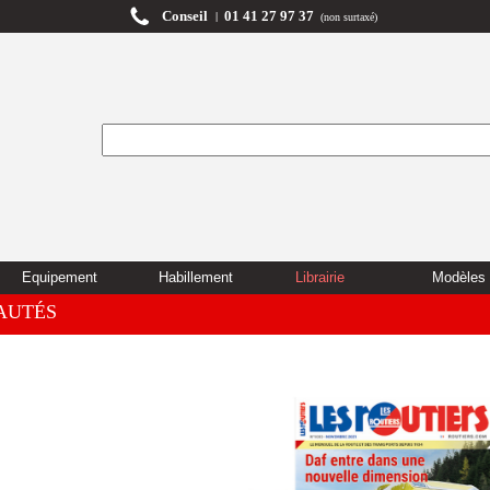
Conseil
01 41 27 97 37
|
(non surtaxé)
Equipement
Habillement
Librairie
Modèles 
AUTÉS
LIBRAIRIE : JOURNAUX
Magazine Les Routiers au détail