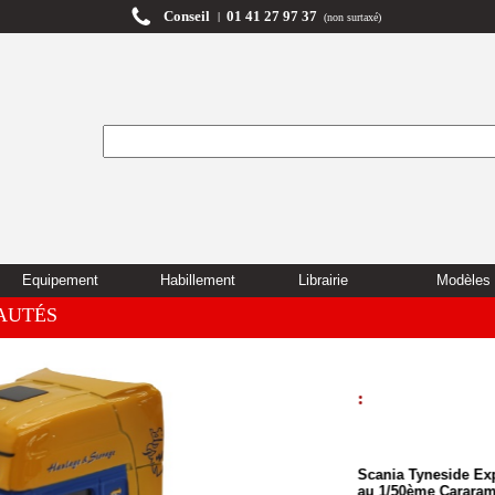
Conseil
01 41 27 97 37
|
(non surtaxé)
Equipement
Habillement
Librairie
Modèles 
AUTÉS
:
Scania Tyneside Express Transport 
au 1/50ème Cararama