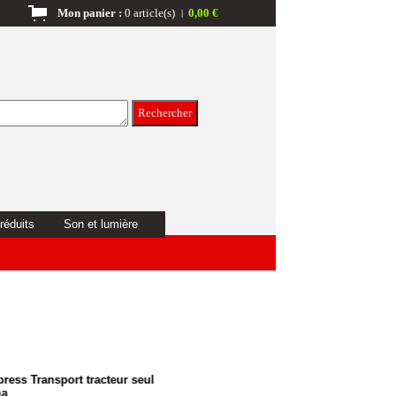
Mon panier :
0 article(s)
0,00 €
|
réduits
Son et lumière
tracteur seul