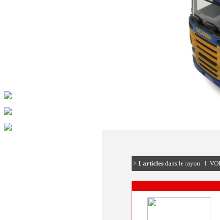
>
1 articles
dans le rayon l V