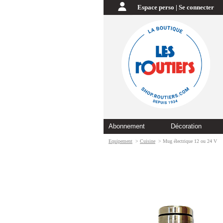
Espace perso | Se connecter
Abonnement
Décoration
Equipement
>
Cuisine
> Mug électrique 12 ou 24 V