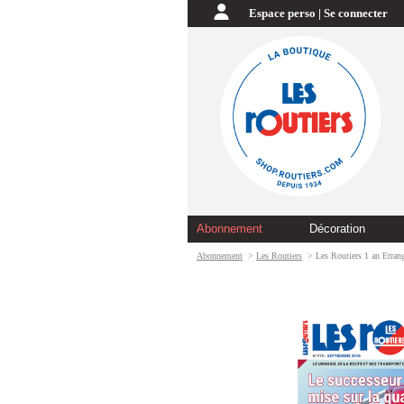
Espace perso | Se connecter
Abonnement
Décoration
Abonnement
>
Les Routiers
> Les Routiers 1 an Etran